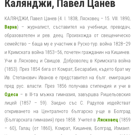
Калянджи, Павел Цанев
КАЛЯНДЖИ, Павел Цанев (4. І. 1838, Лясковец – 15. VІІІ. 1890,
Варна
) – журналист, съставител на учебници, преводач,
образователен и рев. деец. Произхожда от свещеническо
семейство – баща му е участник в Руско-тур. война 1828–29
и Кримската война 1853–56, почетен гражданин на Кишинев.
Учи в Лясковец и Свищов. Доброволец в Кримската война
(1853). През 1854 бяга от Комрат, Бесарабия, където брат му
Ив. Степанович Иванов е представител на бълг. емиграция
пред рус. власти. През 1856 получава стипендия и учи в
Одеса
– в ІІІ-та мъжка гимназия, завършва Ришельовския
лицей (1857 – 59). Заедно със С. Радулов издействат
откриването на Централното българско у-ще в Болград
(Българската гимназия) през 1858. Учител в
Лясковец
(1859
– 60), Галац (от 1860), Комрат, Кишинев, Болград, Измаил.