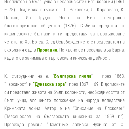
Инспектор на бълг. у-ща в бесарабските бълг. колонии (1861
– 78). Поддържа връзки с Г.С. Раковски, Л. Каравелов, К.
Цанков, Ив. Грудов. Член на Бълг. централно
благотворително общество (1876). Събира средства от
кишиневските българи и ги предоставя за въоръжаване
четата на Хр. Ботев. След Освобождението е председател на
окръжния съд в
Провадия
. По-късно се преселва във Варна,
където се занимава с търговска и книжовна дейност.
К. сътрудничи на в. “
Българска пчела
” – през 1863,
“Народност” и
“Дунавска зора”
- през 1867 – 69. В дописките
си представя живота на бълг. колонисти, необходимостта от
бълг. у-ща, влошеното положение на народа вследствие
Кримската война. Автор е на “Описание на Лясковец”
(“Месецослов на българската книжнина за 1859 г.”).
Превежда романа “Паметные записки Чухина” от Ф.