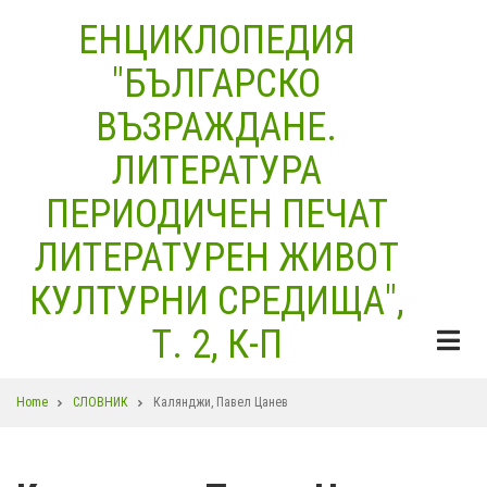
Skip
ЕНЦИКЛОПЕДИЯ
to
"БЪЛГАРСКО
main
content
ВЪЗРАЖДАНЕ.
ЛИТЕРАТУРА
ПЕРИОДИЧЕН ПЕЧАТ
ЛИТЕРАТУРЕН ЖИВОТ
КУЛТУРНИ СРЕДИЩА",
Т. 2, К-П
Breadcrumb
Home
СЛОВНИК
Калянджи, Павел Цанев