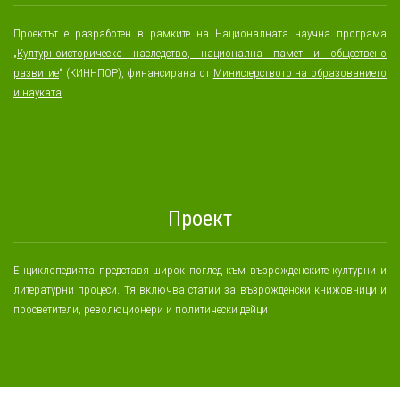
Проектът е разработен в рамките на Националната научна програма
„
Културноисторическо наследство, национална памет и обществено
развитие
“ (КИННПОР), финансирана от
Министерството на образованието
и науката
.
Проект
Енциклопедията представя широк поглед към възрожденските културни и
литературни процеси. Тя включва статии за възрожденски книжовници и
просветители, революционери и политически дейци