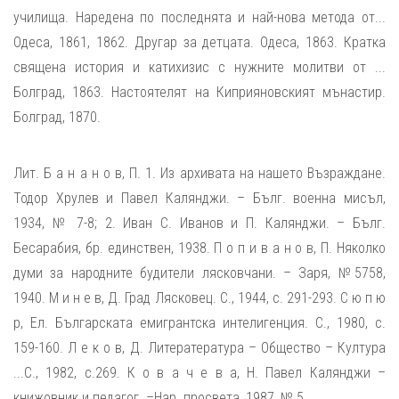
училища. Наредена по последнята и най-нова метода от...
Одеса, 1861, 1862. Другар за детцата. Одеса, 1863. Кратка
священа история и катихизис с нужните молитви от ...
Болград, 1863. Настоятелят на Киприяновският мънастир.
Болград, 1870.
Лит. Б а н а н о в, П. 1. Из архивата на нашето Възраждане.
Тодор Хрулев и Павел Калянджи. – Бълг. военна мисъл,
1934, № 7-8; 2. Иван С. Иванов и П. Калянджи. – Бълг.
Бесарабия, бр. единствен, 1938. П о п и в а н о в, П. Няколко
думи за народните будители лясковчани. – Заря, №5758,
1940. М и н е в, Д. Град Лясковец. С., 1944, с. 291-293. С ю п ю
р, Ел. Българската емигрантска интелигенция. С., 1980, с.
159-160. Л е к о в, Д. Литератература – Общество – Култура
...С., 1982, с.269. К о в а ч е в а, Н. Павел Калянджи –
книжовник и педагог. –Нар. просвета, 1987, № 5.