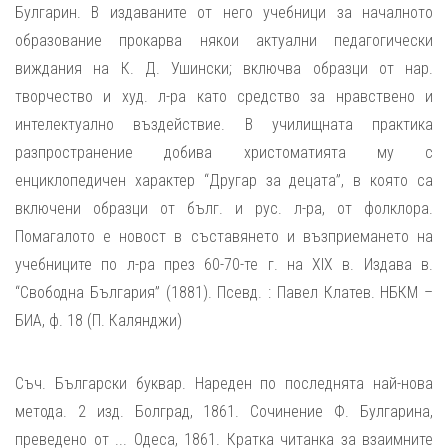
Булгарин. В издаваните от него учебници за началното
образование прокарва някои актуални педагогически
виждания на К. Д. Ушински; включва образци от нар.
творчество и худ. л-ра като средство за нравствено и
интелектуално въздействие. В училищната практика
разпространение добива христоматията му с
енциклопедичен характер “Другар за децата”, в която са
включени образци от бълг. и рус. л-ра, от фолклора.
Помагалото е новост в съставянето и възприемането на
учебниците по л-ра през 60-70-те г. на ХІХ в. Издава в.
“Свободна България” (1881). Псевд. : Павел Клатев. НБКМ –
БИА, ф. 18 (П. Калянджи)
Съч. Български буквар. Нареден по последнята най-нова
метода. 2 изд. Болград, 1861. Сочинение Ф. Булгарина,
преведено от ... Одеса, 1861. Кратка читанка за взаимните