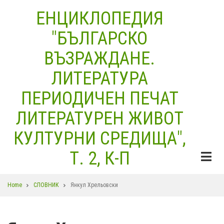
Skip
ЕНЦИКЛОПЕДИЯ
to
"БЪЛГАРСКО
main
content
ВЪЗРАЖДАНЕ.
ЛИТЕРАТУРА
ПЕРИОДИЧЕН ПЕЧАТ
ЛИТЕРАТУРЕН ЖИВОТ
КУЛТУРНИ СРЕДИЩА",
Т. 2, К-П
Breadcrumb
Home
СЛОВНИК
Янкул Хрельовски