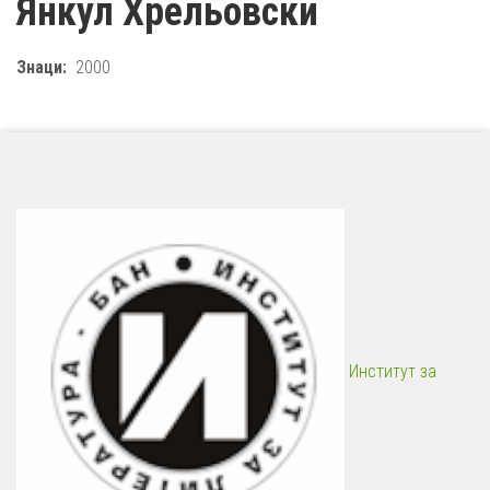
Янкул Хрельовски
Знаци
2000
Институт за