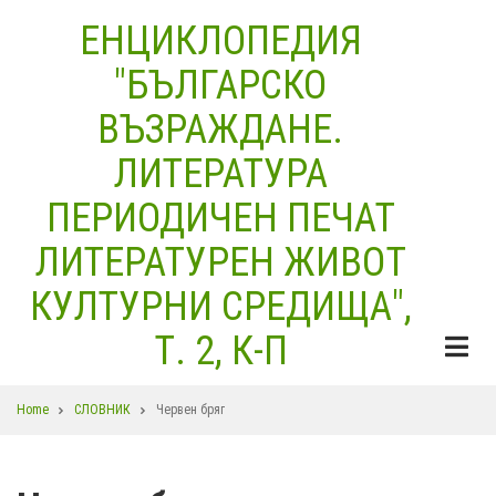
Skip
ЕНЦИКЛОПЕДИЯ
to
"БЪЛГАРСКО
main
content
ВЪЗРАЖДАНЕ.
ЛИТЕРАТУРА
ПЕРИОДИЧЕН ПЕЧАТ
ЛИТЕРАТУРЕН ЖИВОТ
КУЛТУРНИ СРЕДИЩА",
Т. 2, К-П
Breadcrumb
Home
СЛОВНИК
Червен бряг