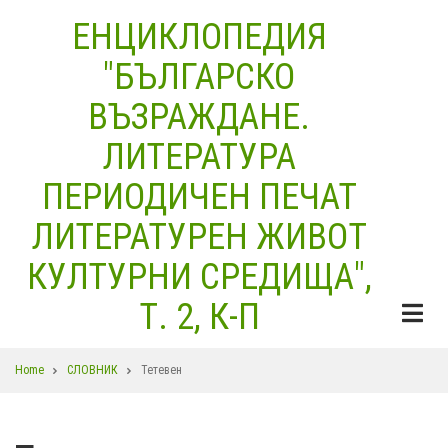
Skip
ЕНЦИКЛОПЕДИЯ
to
"БЪЛГАРСКО
main
content
ВЪЗРАЖДАНЕ.
ЛИТЕРАТУРА
ПЕРИОДИЧЕН ПЕЧАТ
ЛИТЕРАТУРЕН ЖИВОТ
КУЛТУРНИ СРЕДИЩА",
Т. 2, К-П
Breadcrumb
Home
СЛОВНИК
Тетевен