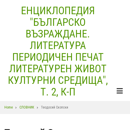
Skip
ЕНЦИКЛОПЕДИЯ
to
"БЪЛГАРСКО
main
content
ВЪЗРАЖДАНЕ.
ЛИТЕРАТУРА
ПЕРИОДИЧЕН ПЕЧАТ
ЛИТЕРАТУРЕН ЖИВОТ
КУЛТУРНИ СРЕДИЩА",
Т. 2, К-П
Breadcrumb
Home
СЛОВНИК
Теодосий Скопски