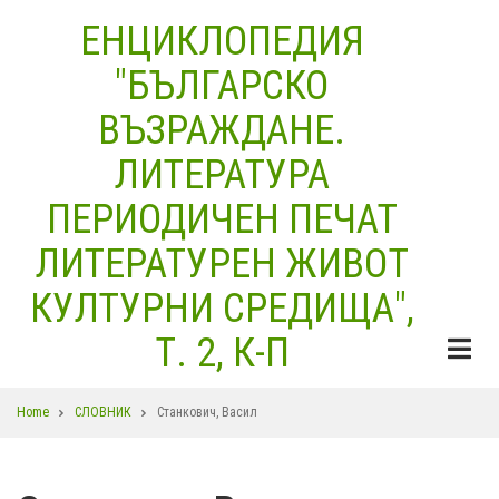
Skip
ЕНЦИКЛОПЕДИЯ
to
"БЪЛГАРСКО
main
content
ВЪЗРАЖДАНЕ.
ЛИТЕРАТУРА
ПЕРИОДИЧЕН ПЕЧАТ
ЛИТЕРАТУРЕН ЖИВОТ
КУЛТУРНИ СРЕДИЩА",
Т. 2, К-П
Breadcrumb
Home
СЛОВНИК
Станкович, Васил