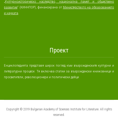
„
Културноисторическо наследство, национална памет и обществено
развитие
“ (КИННПОР), финансирана от
Министерството на образованието
и науката
.
Проект
Енциклопедията представя широк поглед към възрожденските културни и
литературни процеси. Тя включва статии за възрожденски книжовници и
просветители, революционери и политически дейци
Copyright © 2019 Bulgarian Academy of Sciences Institute for Literature. All rights
reserved.