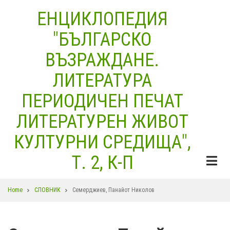
Skip
ЕНЦИКЛОПЕДИЯ
to
"БЪЛГАРСКО
main
content
ВЪЗРАЖДАНЕ.
ЛИТЕРАТУРА
ПЕРИОДИЧЕН ПЕЧАТ
ЛИТЕРАТУРЕН ЖИВОТ
КУЛТУРНИ СРЕДИЩА",
Т. 2, К-П
Breadcrumb
Home
СЛОВНИК
Семерджиев, Панайот Николов