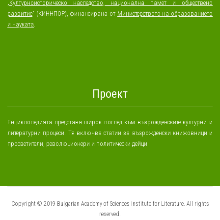
„
Културноисторическо наследство, национална памет и обществено
развитие
“ (КИННПОР), финансирана от
Министерството на образованието
и науката
.
Проект
Енциклопедията представя широк поглед към възрожденските културни и
литературни процеси. Тя включва статии за възрожденски книжовници и
просветители, революционери и политически дейци
Copyright © 2019 Bulgarian Academy of Sciences Institute for Literature. All rights
reserved.