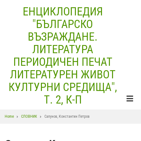
Skip
ЕНЦИКЛОПЕДИЯ
to
"БЪЛГАРСКО
main
content
ВЪЗРАЖДАНЕ.
ЛИТЕРАТУРА
ПЕРИОДИЧЕН ПЕЧАТ
ЛИТЕРАТУРЕН ЖИВОТ
КУЛТУРНИ СРЕДИЩА",
Т. 2, К-П
Breadcrumb
Home
СЛОВНИК
Сапунов, Константин Петров