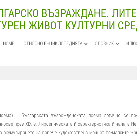
ЛГАРСКО ВЪЗРАЖДАНЕ. ЛИТЕ
УРЕН ЖИВОТ КУЛТУРНИ СРЕДИ
HOME
ОТНОСНО ЕНЦИКЛОПЕДИЯТА
СЛОВНИК
ИЛЮ
поема) ­– Българската възрожденската поема логично се по
нрове през XIX в. Лироепическата й характеристика й налага Н
ка акумулирането на повече художествена мощ от по-малките жа