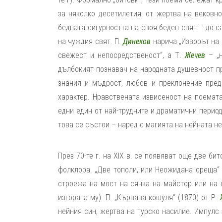
за няколко десетилетия: от жертва на вековн
бедната сигурността на своя беден свят – до 
на чуждия свят. П.
Динеков
нарича „Изворът на 
свежест и непосредственост“, а Т.
Жечев
– „н
дълбокият познавач на народната душевност пр
знания и мъдрост, любов и преклонение пред 
характер. Нравствената извисеност на поемата
едни един от най-трудните и драматични период
това се състои – наред с магията на нейната н
През 70-те г. на XIX в. се появяват още две би
фолклора. „Две тополи, или Неожидана среща“
строежа на мост на сянка на майстор или на 
изгората му). П. „Кървава кошуля“ (1870) от Р.
нейния син, жертва на турско насилие. Импулс 