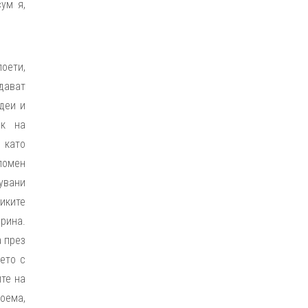
ум я,
поети,
ават
деи и
ик на
 като
помен
мувани
иките
рина.
а през
ето с
те на
поема,