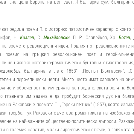
ват „на цела Европа, на цел свет: Я българка сум, българин с
яват редица поеми П. с историко-патриотичен характер, с които 
ифов, Н.
Козлев
, С.
Михайловски
, П. Р. Славейков, Хр.
Ботев,
д
а на времето революционни идеи. Повлиян от революционните и
ата поезия на гръцкия революционен поет и герой-мъчен
 пише няколко историко-романтически бунтовни стихотворения,
родолюбца българина в лето 1853“, „Постъп Български“, „С
тепен и лиро-епически черти. Много често имат характер на ри
яние и обреченост на империята, за предателската роля на Вел
о главната им задача е да пробудят борческия дух на бълга
 на Раковски е поемата П. „Горски пътник“ (1857), която излиз
 тази творба, тук Раковски съчетава романтиката на изображени
авяне на най-важните обществено-политически въпроси. Разкази
и в големия наратив, малки лиро-епически откъси, в голямата 