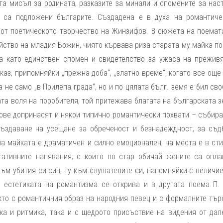
та мисъл за родината, разказите за минали и спомените за нас
о са подложени българите. Създадена е в духа на романтиче
 от поетическото творчество на Жинзифов. В сюжета на поемата
йство на младия Божин, чиято кървава риза старата му майка п
а като единствен спомен и свидетелство за ужаса на преживя
каз, припомняйки „прежна доба“, „златно време“, когато все още
 не само „в Прилепа града“, но и по цялата бълг. земя е бил св
та воля на поробителя, той притежава благата на българската 
ове допринасят и някои типично романтически похвати – събира
създаване на усещане за обреченост и безнадеждност, за съд
а майката е драматичен и силно емоционален, на места е в сти
тативните напявания, с които по стар обичай жените са опла
ъм убития си син, ту към слушателите си, напомняйки с величие
а естетиката на романтизма се открива и в другата поема П. 
кто с романтичния образ на народния певец и с формалните тър
ка и ритмика, така и с щедрото присъствие на видения от дал