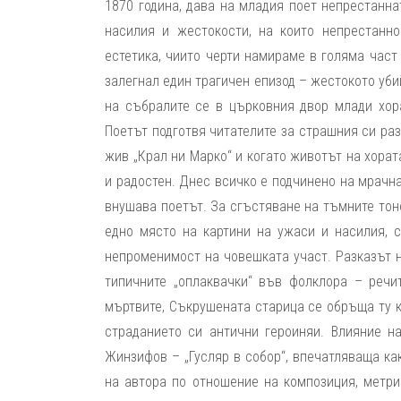
1870 година, дава на младия поет непрестанна
насилия и жестокости, на които непрестанн
естетика, чиито черти намираме в голяма част
залегнал един трагичен епизод – жестокото уби
на събралите се в църковния двор млади хор
Поетът подготвя читателите за страшния си раз
жив „Крал ни Марко“ и когато животът на хората
и радостен. Днес всичко е подчинено на мрачна
внушава поетът. За сгъстяване на тъмните тон
едно място на картини на ужаси и насилия, 
непроменимост на човешката участ. Разказът н
типичните „оплаквачки“ във фолклора – речи
мъртвите, Съкрушената старица се обръща ту к
страданието си антични героиняи. Влияние н
Жинзифов – „Гусляр в собор“, впечатляваща ка
на автора по отношение на композиция, метри