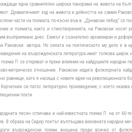
граждащи една сравнително широка панорама на живота на бълг
ивот. Драматичният ход на живота и дейността на самия Раковс
слени части на поемата, по-късно във в. „Дунавски лебед“ се п
ние и поемата, както и стихотворенията, на Раковски носят р
 им възприемане днес. Езикът е съзнателно архаизиран и дефор
а Раковски. автора. Но силата на поетическото му дело е в ид
роизведения на възрожденската литература имат толкова широк и
и поема П. се откриват и преки влияния на хайдушките народни п
хово-метрическо отношение. Раковски издига фолклорната хайд
но равнище, като я насища с новите идеи на революционната бо
борческия си патос литературно произведение, с което оказва 
олюционни поети.
одната песен отличава и най-известната поема П. на от 60-те 
лев. В образа на Сидер поетът въплъщава вековната народна ме
 други възрожденски поеми, внушена преди всичко от фолкл