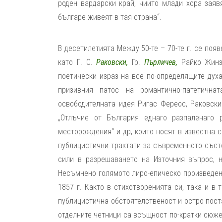
роден вардарски край, чиито млади хора заявя
българе живеят в тая страна“.
В десетилетията Между 50-те – 70-те г. се появ
като Г. С.
Раковски,
Гр.
Пърличев,
Райко Жинз
поетически израз на все по-определящите дух
призивния патос на романтично-патетичн
освободителната идея Ригас Фереос, Раковски
„Отлъчие от България еднаго разпаленаго 
месторождения“ и др, които носят в известна с
публицистични трактати за съвременното състо
сили в разрешаването на Източния въпрос, н
Несъмнено голямото лиро-епическо произведение
1857 г. Както в стихотворенията си, така и в
публицистична обстоятелственост и остро пост
отделните четници са всъщност по-кратки сюжет