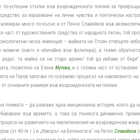
ите по-успешни стъпки във възрожденската поезия за превръща
средство за изразяване на лични чувства и поетически настро
еализиран много по-късно и от Пенчо Славейков във великолепн
а част от художествените средства от народната песен, той пр
психологизъм ческа инвенция – майката на Стоян отхвърля избо
то момиче (както е обичайно във фолклора), а тъкмо обратното
а реди/, та майка си на старо време/ той да избави от беди“
ата, посветено на Елена
Мутева
,
и с голяма част от останалия т
ията на Геров започва по-осезаемо процесът на навлизането на 
ин от основните размери във възрожденската ни поезия.
на поемата – да разкаже една емоционална история, която да н
биваване във времето, а това са понякога динамично проме
 процеса на развитието на лироепическия ни възрожденски жанр
еров (от 40-те г.) и „Изворът на Белоногата“ на Петко
Славейков
(
крайните точки на огромния път, който възрожденският човек из