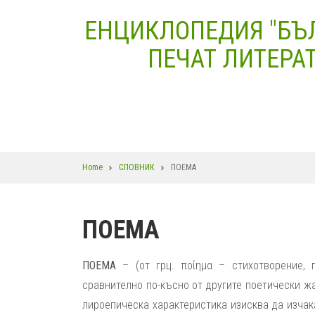
Skip
ЕНЦИКЛОПЕДИЯ "БЪ
to
main
ПЕЧАТ ЛИТЕРАТ
content
Breadcrumb
Home
СЛОВНИК
ПОЕМА
ПОЕМА
ПОЕМА
– (от грц. ποίημα – стихотворение, 
сравнително по-късно от другите поетически жа
лироепическа характеристика изисква да изча