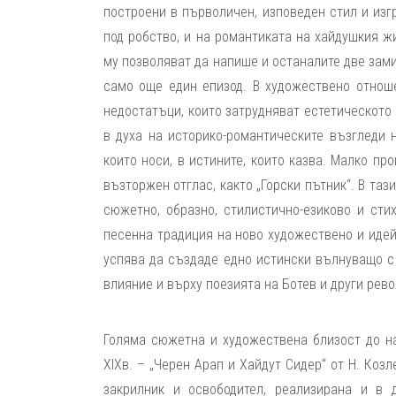
построени в първоличен, изповеден стил и из
под робство, и на романтиката на хайдушкия ж
му позволяват да напише и останалите две зами
само още един епизод. В художествено отноше
недостатъци, които затрудняват естетическото
в духа на историко-романтическите възгледи н
които носи, в истините, които казва. Малко п
възторжен отглас, както „Горски пътник“. В таз
сюжетно, образно, стилистично-езиково и сти
песенна традиция на ново художествено и идей
успява да създаде едно истински вълнуващо с 
влияние и върху поезията на Ботев и други рев
Голяма сюжетна и художествена близост до нар
XIXв. – „Черен Арап и Хайдут Сидер“ от Н. Коз
закрилник и освободител, реализирана и в