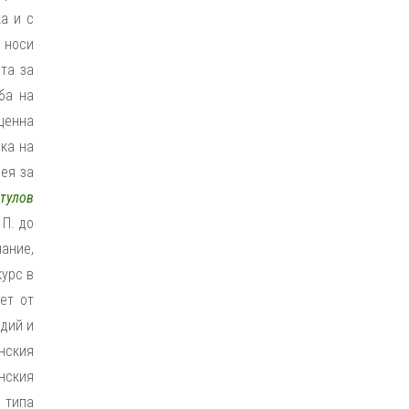
а и с
 носи
та за
ба на
ценна
ка на
ея за
тулов
П. до
нание,
курс в
ет от
идий и
инския
анския
 типа