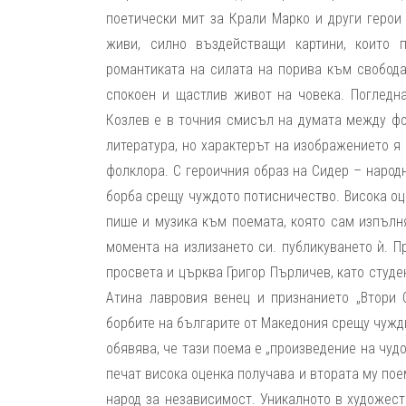
поетически мит за Крали Марко и други геро
живи, силно въздействащи картини, които 
романтиката на силата на порива към свобода
спокоен и щастлив живот на човека. Погледна
Козлев е в точния смисъл на думата между фо
литература, но характерът на изображението я
фолклора. С героичния образ на Сидер – наро
борба срещу чуждото потисничество. Висока оц
пише и музика към поемата, която сам изпълня
момента на излизането си. публикуването ѝ. Пр
просвета и църква Григор Пърличев, като студе
Атина лавровия венец и признанието „Втори 
борбите на българите от Македония срещу чужди
обявява, че тази поема е „произведение на чудо
печат висока оценка получава и втората му пое
народ за независимост. Уникалното в художес