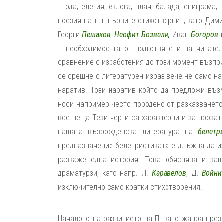
– ода, елегия, еклога, плач, балада, епиграма
поезия на т.н. първите стихотворци: , като Дим
Георги
Пешаков, Неофит Бозвели,
Иван
Богоров
и
– необходимостта от подготвяне и на читате
сравнение с изработения до този момент възпри
се срещне с литературен израз вече не само на
наратив. Този наратив който да предложи въз
носи например често породено от разказването
все неща Тези черти са характерни и за прозат
нашата възрожденска литература на
белетр
предназначение белетристиката е длъжна да 
разкаже една история. Това обяснява и защ
драматурзи, като напр. Л.
Каравелов
, Д.
Войни
изключително само кратки стихотворения.
Началото на развитието на П. като жанра пре