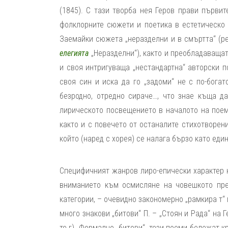
(1845). С тази творба нея Геров прави първ
фолклорните сюжети и поетика в естетическо 
Заемайки сюжета „неразделни и в смъртта“ (р
елегията
„Неразделни“), както и преобладаващат
и своя интригуваща „нестандартна“ авторски 
своя син и иска да го „задоми“ не с по-бога
безродно, отредно сираче…, что знае къща д
лирическото посвещението в началото на поем
както и с повечето от останалите стихотворен
който (наред с хорея) се налага бързо като ед
Специфичният жанров лиро-епически характер 
вниманието към осмисляне на човешкото пре
категории, – очевидно закономерно „рамкира т“
много знакови „битови“ П. – „Стоян и Рада“ на Г
те г). Формално „битови“, тези поеми бележат 