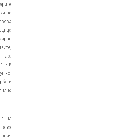
арите
ки не
оявява
едица
миран
еите,
 така
есни в
ушко-
рба и
силно
г. на
чта за
орния