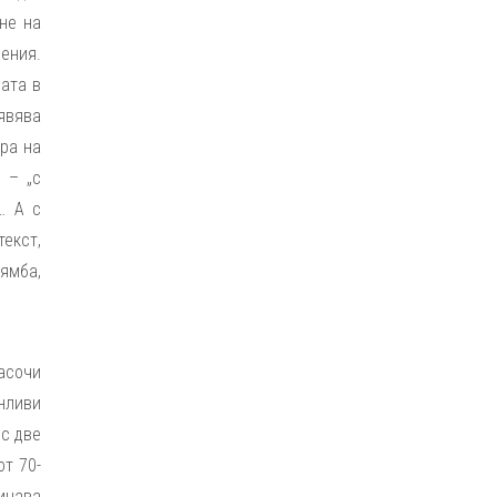
не на
ения.
ата в
оявява
ра на
 – „с
… А с
екст,
ямба,
асочи
нливи
 с две
от 70-
минава