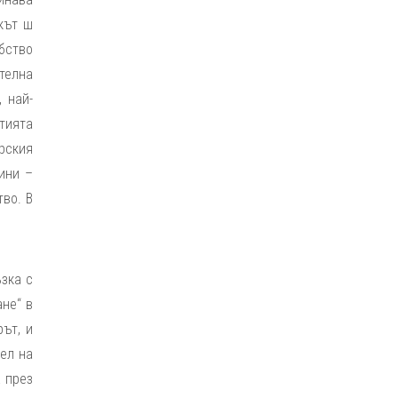
кът ш
бство
ителна
 най-
тията
рския
ини –
тво. В
ъзка с
не“ в
ът, и
ел на
а през