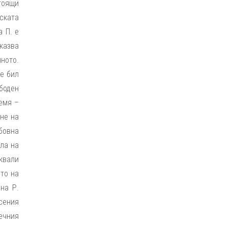
тоящи
ската
 П. е
оказва
ното.
 е бил
ободен
земя –
не на
бовна
ла на
квали
то на
на Р.
сения
ечния