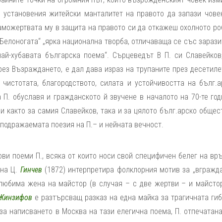
о установения житейски манталитет на правото да запази чове
саможертвата му в защита на правото си да откажеш охолното ро
Белоногата“ „ярка национална творба, отличаваща се със зараз
ай-хубавата българска поема“. Сърцеведът В П. си Славейков,
ез Възраждането, е дал дава израз на трупаните през десетиле
чистотата, благородството, силата и устойчивостта на бълг.а
 П. обуславя и гражданското й звучене в началото на 70-те год
и както за самия Славейков, така и за цялото бълг.арско общес
еподражаемата поезия на П.– и нейната вечност.
тови поеми П., всяка от които носи свой специфичен белег на вр
 на Ц.
Гинчев
(1872) интерпретира фолклорния мотив за „вгражда
любима жена на майстор (в случая – с две жертви – и майстор
Жинзифов
е разтърсващ разказ на една майка за трагичната гиб
за написването в Москва на тази елегична поема, П. отпечатан