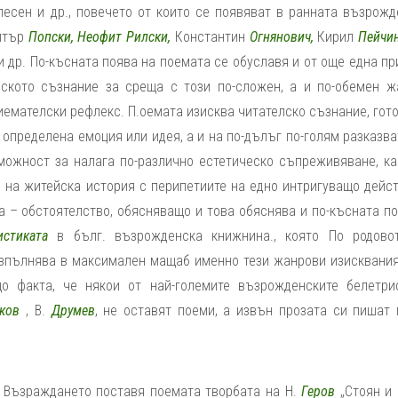
, песен и др., повечето от които се появяват в ранната възрож
итър
Попски, Неофит Рилски,
Константин
Огнянович,
Кирил
Пейчин
 др. По-късната поява на поемата се обуславя и от още една п
лското съзнание за среща с този по-сложен, а и по-обемен ж
емателски рефлекс. П.оемата изисква читателско съзнание, гот
 определена емоция или идея, а и на по-дълъг по-голям разказв
можност за налага по-различно естетическо съпреживяване, ка
 на житейска история с перипетиите на едно интригуващо действ
а – обстоятелство, обясняващо и това обяснява и по-късната п
истиката
в бълг. възрожденска книжнина., която По родово
изпълнява в максимален мащаб именно тези жанрови изисквания
о факта, че някои от най-големите възрожденските белетри
ков
, В.
Друмев
, не оставят поеми, а извън прозата си пишат 
з Възраждането поставя поемата творбата на Н.
Геров
„Стоян и