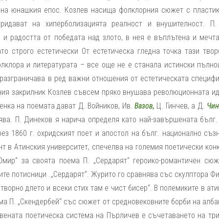
и на юнашкия епос. Козлев насища фолклорния сюжет с пластик
придават на хиперболизацията реалност и внушителност. П.
 и радостта от победата над злото, в нея е въплътена и мечта
то строго естетически От естетическа гледна точка тази твор
лклора и литературата – все още не е станала истински пълно
 разграничава в ред важни отношения от естетическата специфи
дния закрилник Козлев съвсем пряко внушава революционната ид
енка на поемата дават Д. Войников, Ив.
Вазов,
Ц. Гинчев, а Д.
Чин
ва. П. Динеков я нарича определя като най-завършената бълг. 
ез 1860 г. охридският поет и апостол на бълг. национално съз
нт в Атинския университет, спечелва на големия поетически кон
Омир“ за своята поема П. „Сердарят“ героико-романтичен сюж
те потисници .„Сердарят“. Журито го сравнява със скулптора Ф
творно длето и всеки стих там е чист бисер“. В полемиките в ат
ма П. „Скендербей“ със сюжет от средновековните борби на алб
твената поетическа система на Пърличев е съчетаването на три