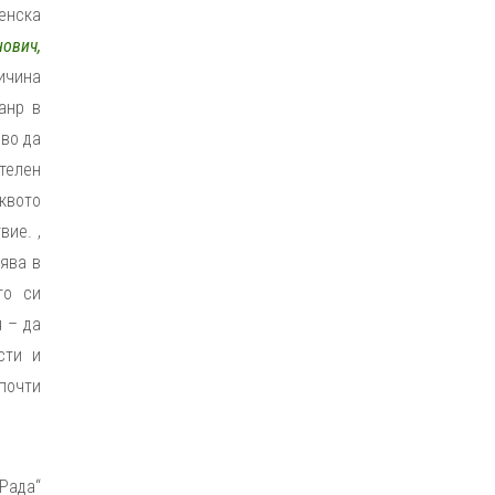
денска
ович,
ричина
анр в
ово да
ателен
квото
ие. ,
оява в
то си
 – да
сти и
почти
 Рада“