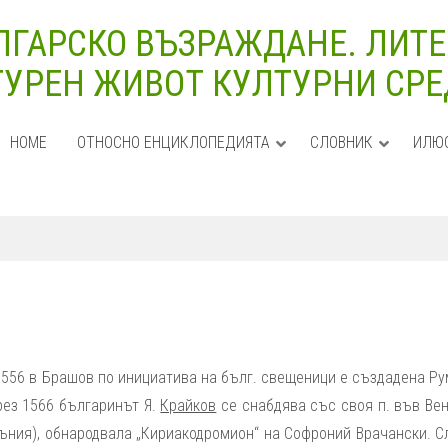
ЛГАРСКО ВЪЗРАЖДАНЕ. ЛИТЕ
УРЕН ЖИВОТ КУЛТУРНИ СРЕДИ
HOME
ОТНОСНО ЕНЦИКЛОПЕДИЯТА
СЛОВНИК
ИЛЮ
 1556 в Брашов по инициатива на бълг. свещеници е създадена Р
През 1566 българинът Я.
Крайков
се снабдява със своя п. във Вен
умъния), обнародвала „Кириакодромион“ на Софроний Врачански. С