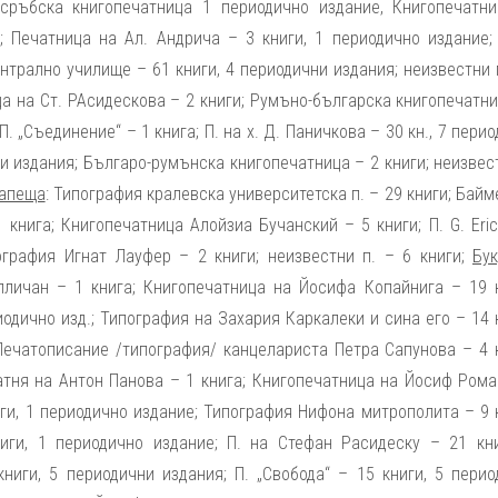
сръбска книгопечатница 1 периодично издание, Книгопечатни
; Печатница на Ал. Андрича – 3 книги, 1 периодично издание; 
централно училище – 61 книги, 4 периодични издания; неизвестни 
а на Ст. РАсидескова – 2 книги; Румъно-българска книгопечатн
П. „Съединение“ – 1 книга; П. на х. Д. Паничкова – 30 кн., 7 пери
ни издания; Българо-румънска книгопечатница – 2 книги; неизвес
апеща
: Типография кралевска университетска п. – 29 книги; Бай
 книга; Книгопечатница Алойзиа Бучанский – 5 книги; П. G. Eri
ография Игнат Лауфер – 2 книги; неизвестни п. – 6 книги;
Бу
личан – 1 книга; Книгопечатница на Йосифа Копайнига – 19 к
иодично изд.; Типография на Захария Каркалеки и сина его – 14 
Печатописание /типография/ канцелариста Петра Сапунова – 4 к
атня на Антон Панова – 1 книга; Книгопечатница на Йосиф Рома
иги, 1 периодично издание; Типография Нифона митрополита – 9 
иги, 1 периодично издание; П. на Стефан Расидеску – 21 кни
книги, 5 периодични издания; П. „Свобода“ – 15 книги, 5 перио