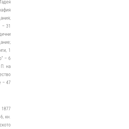
 Тадея
графия
дания;
в – 31
одични
дание;
иги, 1
р“ – 6
 П. на
жество
е – 47
о 1877
6, кн.
ското