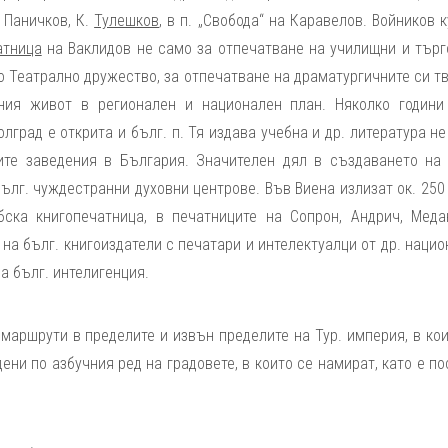
 Паничков, К.
Тулешков
, в п. „Свобода“ на Каравелов. Войников 
атница
на Ваклидов не само за отпечатване на училищни и търг
го Театрално дружество, за отпечатване на драматургичните си т
вния живот в регионален и национален план. Няколко години
лград е открита и бълг. п. Тя издава учебна и др. литература н
ните заведения в България. Значителен дял в създаването на 
бълг. чуждестранни духовни центрове. Във Виена излизат ок. 250
бска книгопечатница, в печатниците на Сопрон, Андрич, Меда
на бълг. книгоиздатели с печатари и интелектуалци от др. наци
а бълг. интелигенция.
маршрути в пределите и извън пределите на Тур. империя, в ко
ени по азбучния ред на градовете, в които се намират, като е п