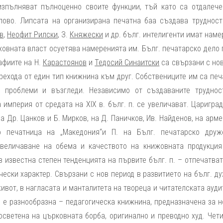
изпълняват пълноценно своите функции, тъй като са отдалече
слово. Липсата на организирана печатна баа създава трудност
в
,
Неофит Рилски
, З.
Княжески
и др. бълг. интелигенти имат нам
духовната власт осуетява намеренията им. Бълг. печатарско дело
рафиите на Н.
Карастоянов
и
Тедосий Синаитски
са свързани с нов
прехода от един тип книжнина към друг. Собствениците им са пе
и проблеми и възгледи. Независимо от създаваните труднос
империя от средата на XIX в. бълг. п. се увеличават. Царигра
а Др. Цанков и Б. Мирков, на Д. Паничков, Ив. Найденов, на арм
 печатница на „Македония“и П. на Бълг. печатарско друж
увеличаване на обема и качеството на книжовната продукция
 известна степен тенденцията на първите бълг. п. – отпечатват
ески характер. Свързани с нов период в развитието на бълг. д
живот, в нагласата и манталитета на твореца и читателската ауд
ат, е разнообразна – педагогическа книжнина, предназначена за 
осветена на църковната борба, оригинално и преводно худ. Чет