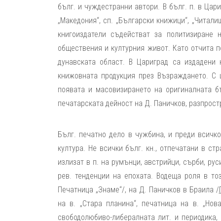
бълг. и чуждестранни автори. В бълг. п. в Цариг
„Македония“, сп. „Български книжици“, „Читали
книгоиздатели съдействат за политизиране 
обществения и културния живот. Като отчита п
дунавската област. В Цариград са издадени н
книжовната продукция през Възраждането. С 
появата и масовизирането на оригиналната бъ
печатарската дейност на Д. Паничков, разпростр
Бълг. печатно дело в чужбина, и преди всичко
култура. Не всички бълг. кн., отпечатани в ст
излизат в п. на румънци, австрийци, сърби, ру
рев. тенденции на епохата. Водеща роля в тоз
Печатница „Знаме“/, на Д. Паничков в Браила /
на в. „Стара планина“, печатница на в. „Нов
свободолюбиво-либералната лит. и периодика,