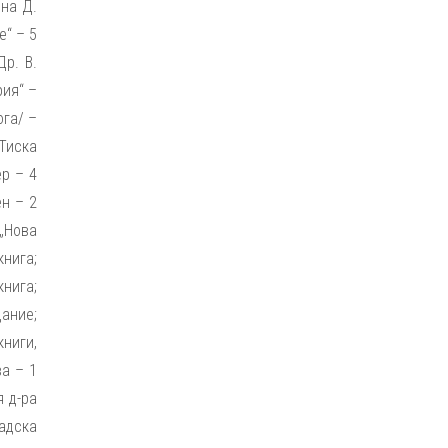
 на Д.
е“ – 5
Др. В.
рия“ –
га/ –
 Тиска
ер – 4
ен – 2
 „Нова
книга;
книга;
дание;
книги,
ва – 1
я д-ра
радска