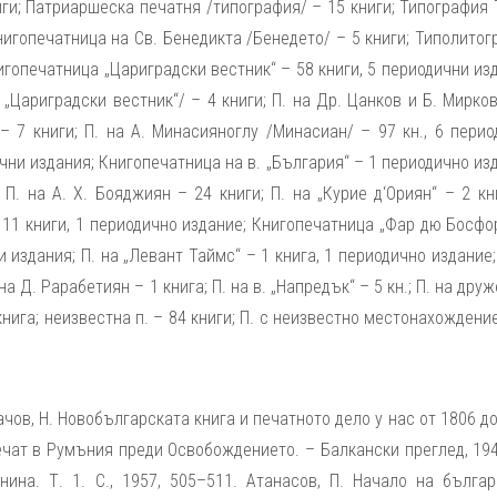
ниги; Патриаршеска печатня /типография/ – 15 книги; Типография
нигопечатница на Св. Бенедикта /Бенедето/ – 5 книги; Типолито
нигопечатница „Цариградски вестник“ – 58 книги, 5 периодични из
„Цариградски вестник“/ – 4 книги; П. на Др. Цанков и Б. Мирко
– 7 книги; П. на А. Минасияноглу /Минасиан/ – 97 кн., 6 пери
ични издания; Книгопечатница на в. „България“ – 1 периодично из
П. на А. Х. Бояджиян – 24 книги; П. на „Курие д‘Ориян“ – 2 кн
 11 книги, 1 периодично издание; Книгопечатница „Фар дю Босфо
и издания; П. на „Левант Таймс“ – 1 книга, 1 периодично издание;
на Д. Рарабетиян – 1 книга; П. на в. „Напредък“ – 5 кн.; П. на дру
 книга; неизвестна п. – 84 книги; П. с неизвестно местонахождени
 Начов, Н. Новобългарската книга и печатното дело у нас от 1806 д
 печат в Румъния преди Освобождението. – Балкански преглед, 194
ина. Т. 1. С., 1957, 505–511. Атанасов, П. Начало на българ