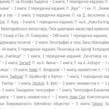
дания; П. на Йосифа Андрича – 2 книги, 1 периодично издание; П.
аме“ – 2 книги, 2 периодични издания; П. „Круг“ – 1 кн.; П. „Знани
ов и сие – 5 книги, 3 периодични издания; П. на Д. Веселинов /
ор. П. Куку – 3 книги, 1 периодично издание; П. на в. „Нова Бълга
и Мехитарийского монастира /Тиск щампария манастира ерменско
Л. Сомер и Сие /Л. Сомерова/ – 248 книги, 1 периодично издание;
 державна печатня – 2 книги; Литография и тиск. Винц Обенхайм
 – 44 книги, 5 периодични издания; Печатница на Адолф Холцхауз
 на „Училище“ – 1 книга, 2 периодични издания; „Печатница на
“ – 2 книги;
Загреб
: П. на А. Якича – 1 книга; П. на А. Алберхт – 1 
ница/ – 13 книги;
Киев
: П. Феодоров – 1 книга; неизвестни п. – 1 
книги;
Лайпциг
: П. Брайкопфт и Хертел – 1 книга, 1 периодично из
. Рихтер – 1 книга;
Лондон
: В. Ватс – 2 книги; неизвестна п. – 2 
– 5 книги; Синодална типография – 1 книга; Типография Бахмете
ерса – 1 книга; неизвестна п. – 2 книги;
Нови Сад
: Книгопечатн
 на Американското библейско общество – 2 книги;
Одеса
: Г