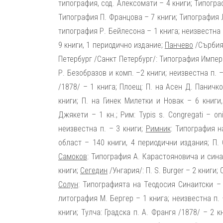
типография, сод. Алексомати – 4 книги; Типогра
Типография П. Францова – 7 книги; Типография Л
типография Р. Бейлесона – 1 книга; неизвестна 
9 книги, 1 периодично издание;
Панчево
/Сърбия/
Петербург /Санкт Петербург/: Типография Импера
Р. Безобразов и комп. –2 книги; неизвестна п. 
/1878/ – 1 книга; Плоещ: П. на Асен Д. Паничк
книги; П. на Гинек Милетки и Новак – 6 книги
Джякети – 1 кн.; Рим: Typis s. Congregati – on
неизвестна п. – 3 книги;
Римник
: Типография 
област – 140 книги, 4 периодични издания; П. 
Самоков
: Типография А. Карастояновича и сина
книги;
Сегедин
/Унгария/: П. S. Burger – 2 книги
Солун
: Типографията на Теодосия Синаитски – 
литография М. Бергер – 1 книга; неизвестна п. – 
книги; Тулча: Градска п. А. Франгя /1878/ – 2 к