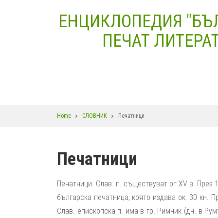
Skip
ЕНЦИКЛОПЕДИЯ "БЪ
to
main
ПЕЧАТ ЛИТЕРАТ
content
Breadcrumb
Home
СЛОВНИК
Печатници
Печатници
Печатници. Слав. п. съществуват от XV в. През
българска печатница, която издава ок. 30 кн. 
Слав. епископска п. има в гр. Римник (дн. в Р