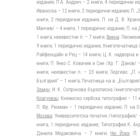
издания; П А. Андрич – 2 книги, 4 периодични из
Иваноска – 12 книги, 2 периодични издания; П. „Зн
книги, 2 периодични издания; П. на Д. В. Хран
Манчев/ – 4 книги, 1 периодично издание; П. на Д
1 книга; неизвестни п. – 7 книги;
Виена
: Писмен
9 книги, 1 периодично издание; Книгопечатница 
Райфенщайн и Рец – 14 книги; Ц. К. надворна и
книги; П. Янко С. Ковачев и Сие /Хр. Г. Данов/
книги; неизвестни п. – 23 книги; Гюргево: „П.
България“ – 1 книга; Печатница на в. „България
Земун
: И. К. Сопронова бързописка /книгопечат
Крагуевац
: Княжеско сербска типография – 11 
П. Фр. Рюкман – 1 периодично издание; П. на О
Москва
: Университетска печатня /типография/ 
книга, 1 периодично издание; Типография К. Анд
Данила Медаковича – 7 книги;
Ню Йорк
: П.