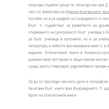
получава първите уроци по печатарство при Д.
част от инвентара на
Румъно-българската печ
пособия, но и за нуждите на създаденото от не
Бълг. п. съдействат за развитието на духо
откриването на Централното бълг. училище в Бо
за бълг. училища в колониите, но и за учеб
литература, в нейното масовизиране имат п. в 
издания. Отпечатаните книги в Княжеско-сръ
документират културния и обществения контакт 
среда, които стимулират родолюбивите прояви н
За да се проследи частното дело и географски 
печатани бълг. книги през Възраждането. П. дад
броят на отпечатаните книги.