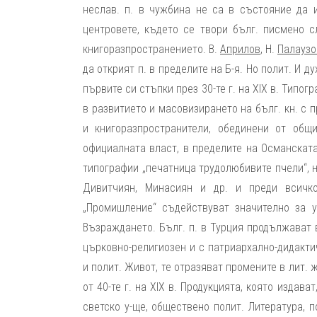
неслав. п. в чужбина не са в състояние да 
центровете, където се твори бълг. писмено 
книгоразпространението. В.
Априлов
, Н.
Палаузо
да открият п. в пределите на Б-я. Но полит. И 
първите си стъпки през 30-те г. на XIX в. Типог
в развитието и масовизирането на бълг. кн. с 
и книгоразпространители, обединени от общ
официалната власт, в пределите на Османската 
типографии „печатница трудолюбивите пчели“, н
Дивитчиян, Минасиян и др. и преди всичко
„Промишление“ съдействуват значително за 
Възраждането. Бълг. п. в Турция продължават в
църковно-религиозен и с патриархално-дидактич
и полит. Живот, те отразяват промените в лит. 
от 40-те г. на XIX в. Продукцията, която издав
светско у-ще, обществено полит. Литература, п