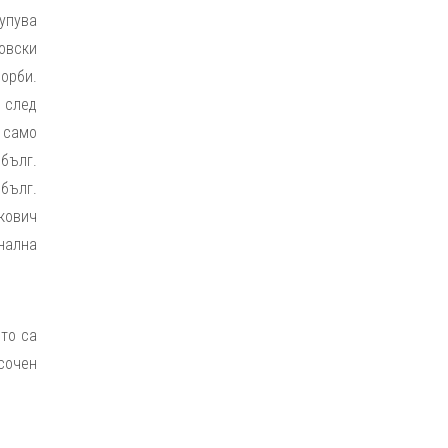
купува
овски
ворби.
 след
е само
бълг.
 бълг.
кович
онална
ито са
осочен