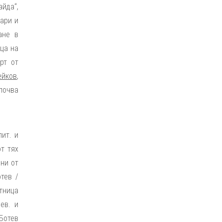
айда“,
тари и
ане в
ца на
рт от
ейков
,
почва
ит. и
от тях
ени от
тев /
атница
ев. и
Ботев