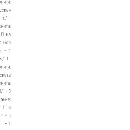
книги;
усская
 п./ –
книги;
 П. на
Манчов
е – 4
/: П.
книги;
ската
книга;
8/ – 3
дание;
: П. и
er – 6
п. – 1