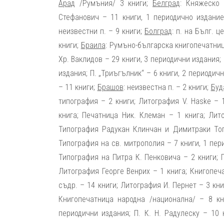
Арад
/Румъния/ 3 книги;
Белград
: Княжеско 
Стефанович – 11 книги, 1 периодично издание
неизвестни п. – 9 книги;
Болград
: п. на Бълг. 
книги;
Браила
: Румъно-българска книгопечатниц
Хр. Ваклидов – 29 книги, 3 периодични издания; 
издания; П. „Триъгълник“ – 6 книги, 2 периодич
– 11 книги;
Брашов
: неизвестна п. – 2 книги;
Буд
типография – 2 книги; Литография V. Haske – 1
книга; Печатница Ник. Клеман – 1 книга; Лит
Типография Радукан Клинчан и Димитраки Топ
Типография на св. митрополия – 7 книги, 1 пер
Типография на Питра К. Пенковича – 2 книги; 
Литография Георге Венрих – 1 книга; Книгопеч
съдр. – 14 книги; Литография И. Пернет – 3 кн
Книгопечатница народна /национална/ – 8 кн
периодични издания; П. К. Н. Радулеску – 10 