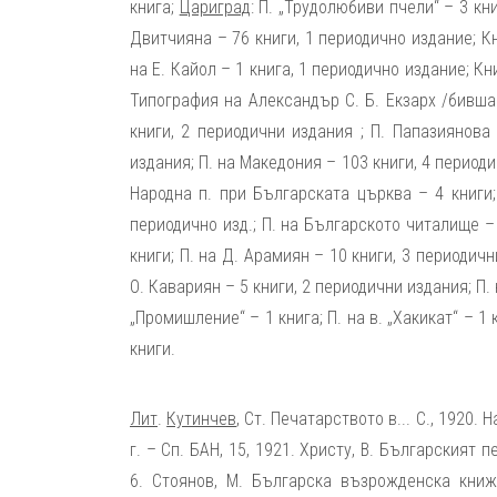
книга;
Цариград
: П. „Трудолюбиви пчели“ – 3 к
Двитчияна – 76 книги, 1 периодично издание; К
на Е. Кайол – 1 книга, 1 периодично издание; К
Типография на Александър С. Б. Екзарх /бивша 
книги, 2 периодични издания ; П. Папазиянова 
издания; П. на Македония – 103 книги, 4 период
Народна п. при Българската църква – 4 книги; 
периодично изд.; П. на Българското читалище –
книги; П. на Д. Арамиян – 10 книги, 3 периодичн
О. Кавариян – 5 книги, 2 периодични издания; П. 
„Промишление“ – 1 книга; П. на в. „Хакикат“ – 1
книги.
Лит
.
Кутинчев
, Ст. Печатарството в... С., 1920.
г. – Сп. БАН, 15, 1921. Христу, В. Българският
6. Стоянов, М. Българска възрожденска книжн