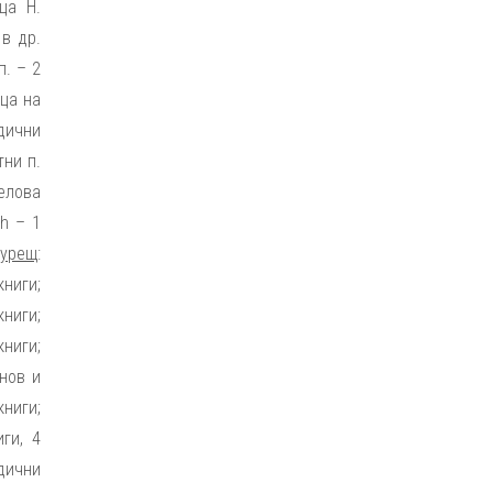
ца Н.
в др.
п. – 2
ица на
одични
тни п.
мелова
ch – 1
курещ
:
ниги;
книги;
ниги;
нов и
книги;
ги, 4
дични