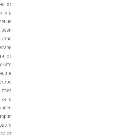
ни от
и и в
ерение
 прави
 етап
чатари
ти от
дските
енците
ество
 през
 кн. с
уховен
итория
новото
иво от