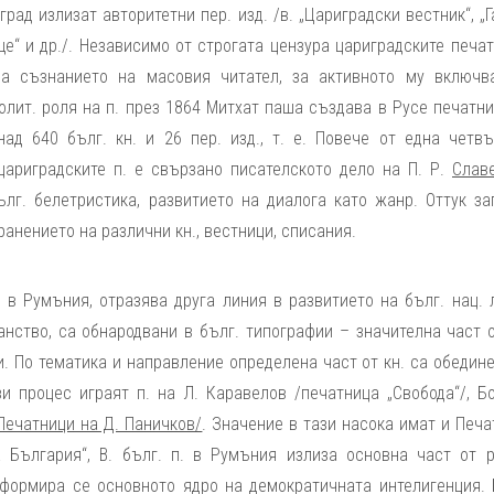
рад излизат авторитетни пер. изд. /в. „Цариградски вестник“, „Г
ще“ и др./. Независимо от строгата цензура цариградските печа
на съзнанието на масовия читател, за активното му включв
олит. роля на п. през 1864 Митхат паша създава в Русе печатни
ад 640 бълг. кн. и 26 пер. изд., т. е. Повече от една четвъ
цариградските п. е свързано писателското дело на П. Р.
Слав
лг. белетристика, развитието на диалога като жанр. Оттук за
анението на различни кн., вестници, списания.
 в Румъния, отразява друга линия в развитието на бълг. нац. л
ранство, са обнародвани в бълг. типографии – значителна част 
си. По тематика и направление определена част от кн. са обедин
и процес играят п. на Л. Каравелов /печатница „Свобода“/, Бо
Печатници на Д. Паничков/
. Значение в тази насока имат и Печ
а България“, В. бълг. п. в Румъния излиза основна част от р
 формира се основното ядро на демократичната интелигенция. 