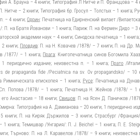
фия А. Брауна – 4 книги; Типография Л Нитче и П. Франццова – 4 
. Нитче – 2 книги; Типография бр. Гросул – Толстых – 1 книга; Р
п. – 4 книги;
Одрин
: Печатница на Едирненский вилает /Вилаетска
: П. на Братя Йованови – 1 книга; Париж: П. на Фермен Дидо – 3 
торской академии наук – 4 книги; Синодска печатница – 1 книга;
– 2 книги;
Пловдив
: П. на Н. Ковачев /1878/ – 7 книги; П. на Др. 
ов /1877/ – 1 книга;
Прага
: Книгопечатница синов Богомила Хааз
, 1 периодично издание; неизвестна п. – 1 книга;
Прато
/Италия
is de prapaganda fide /Peciatnica na sv. Ov propagandsko/ – 10 
на Римническата епископея – 1 книга;
Русе
: Печатница на Дунав
Сп. Попова /1878/ – 1 книга; Печатница Н. Жейнов /1878/ – 1 
 его Анастасия – 18 книги;
Свищов
: П. на Ясен Д. Паничков /187
; Смирна: Типография на А. Дамианова – 20 книги, 1 периодично из
5 книги; П. на Киряк Държилов – 3 книги; Страсбург /Франция/
1 книга; Темишвар /Унгария/: П. J. Beichel – 1 книга; П. E. Steig
ниги; Търново: П. на Л. Каравелов /1878/ – 9 книги; неизвестна 