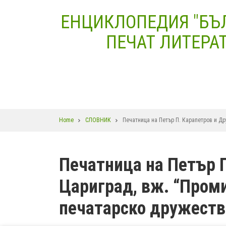
Skip
ЕНЦИКЛОПЕДИЯ "БЪ
to
main
ПЕЧАТ ЛИТЕРАТ
content
Breadcrumb
Home
СЛОВНИК
Печатница на Петър П. Карапетров и Д
Печатница на Петър 
Цариград, вж. “Пром
печатарско дружеств