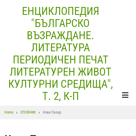
Skip
ЕНЦИКЛОПЕДИЯ
to
"БЪЛГАРСКО
main
content
ВЪЗРАЖДАНЕ.
ЛИТЕРАТУРА
ПЕРИОДИЧЕН ПЕЧАТ
ЛИТЕРАТУРЕН ЖИВОТ
КУЛТУРНИ СРЕДИЩА",
Т. 2, К-П
Breadcrumb
Home
СЛОВНИК
Нови Пазар