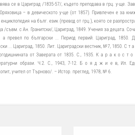
вява се в Цариград /1835-57/, където преподава в грц. у-ще. З
 Оряховица – в девическото у-ще (от 1857). Привлечен е за кни
 енциклопедия на бълг. език (превод от грц.), която се разпрост
а /съвм. с Ан. Гранитски/, Цариград, 1849. Учения за децата. Со
 а превел по български ... Период первий. Цариград, 1850. Д
и ... Цариград, 1850. Лит. Цариградски вестник, №7, 1850. С т а 
огодишнината от Заверата от 1835. С., 1935. К а р а к о с т о 
атурни образи. Ч.2. С., 1943, 7-12. Б о я д ж и е в, Ил. Ед
пит, учител от Търново/. – Истор. преглед, 1978, № 6.