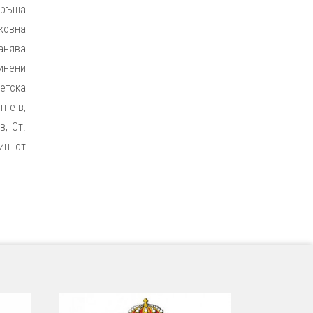
авръща
жовна
ранява
чинени
етска
н е в,
в, Ст.
ин от