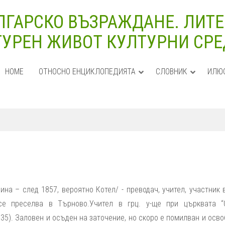
ЛГАРСКО ВЪЗРАЖДАНЕ. ЛИТЕ
УРЕН ЖИВОТ КУЛТУРНИ СРЕДИ
HOME
ОТНОСНО ЕНЦИКЛОПЕДИЯТА
СЛОВНИК
ИЛЮ
нина – след 1857, вероятно Котел/ - преводач, учител, участник 
се преселва в Търново.Учител в грц. у-ще при църквата “
35). Заловен и осъден на заточение, но скоро е помилван и осв