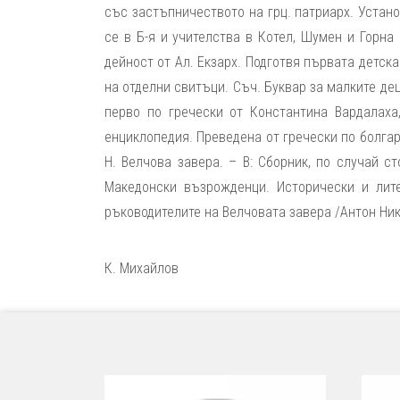
със застъпничеството на грц. патриарх. Устано
се в Б-я и учителства в Котел, Шумен и Горна
дейност от Ал. Екзарх. Подготвя първата детска
на отделни свитъци. Съч. Буквар за малките дец
перво по гречески от Константина Вардалаха,
енциклопедия. Преведена от гречески по болгарск
Н. Велчова завера. – В: Сборник, по случай ст
Македонски възрожденци. Исторически и литер
ръководителите на Велчовата завера /Антон Нико
К. Михайлов