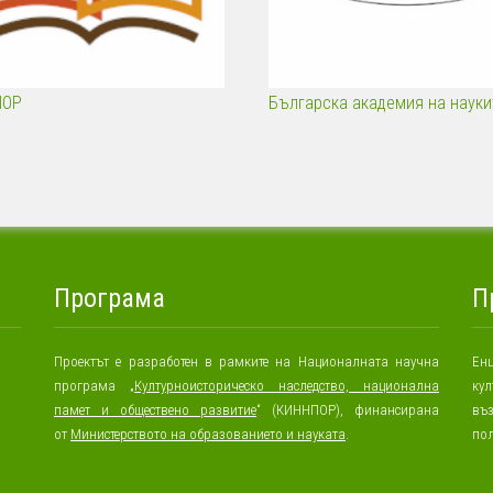
ПОР
Българска академия на науки
Програма
П
Проектът е разработен в рамките на Националната научна
Енц
програма „
Културноисторическо наследство, национална
ку
памет и обществено развитие
“ (КИННПОР), финансирана
въ
от
Министерството на образованието и науката
.
пол