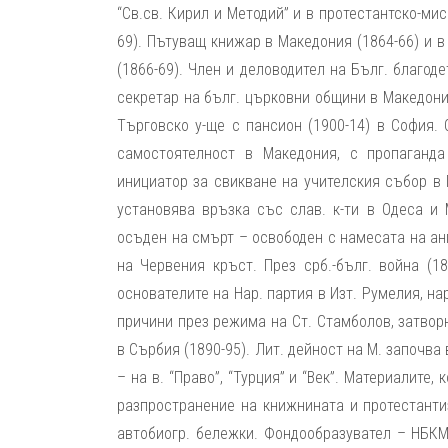
“Св.св. Кирил и Методий” и в протестантско-ми
69). Пътуващ книжар в Македония (1864-66) и в
(1866-69). Член и деловодител на Бълг. благод
секретар на бълг. църковни общини в Македония
Търговско у-ще с пансион (1900-14) в София.
самостоятелност в Македония, с пропаганда
инициатор за свикване на учителския събор в П
установява връзка със слав. к-ти в Одеса и 
осъден на смърт – освободен с намесата на анг
на Червения кръст. През срб.-бълг. война (
основателите на Нар. партия в Изт. Румелия, н
причини през режима на Ст. Стамболов, затворн
в Сърбия (1890-95). Лит. дейност на М. започва в
– на в. “Право”, “Турция” и “Век”. Материалите
разпространение на книжнината и протестанти
автобиогр. бележки. Фондообразувател – НБКМБ