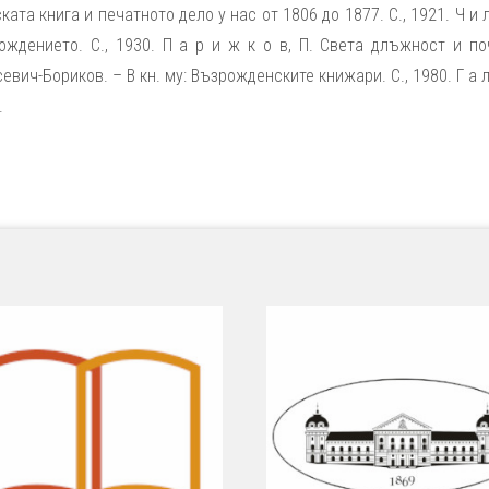
ката книга и печатното дело у нас от 1806 до 1877. С., 1921. Ч и л
ождението. С., 1930. П а р и ж к о в, П. Света длъжност и по
ич-Бориков. – В кн. му: Възрожденските книжари. С., 1980. Г а л
.