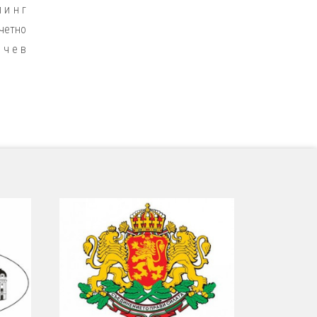
 и н г
четно
 ч е в