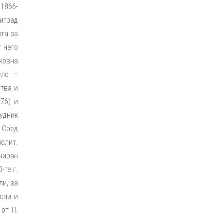
(1866-
риград
ята за
т него
ковна
ело –
ства и
76) и
рудник
 Сред
полит.
рниран
-те г.
ли, за
сни и
от П.