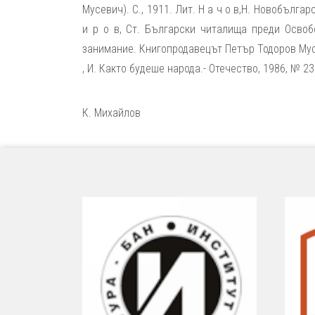
Мусевич). С., 1911. Лит. Н а ч о в,Н. Новобългарс
и р о в, Ст. Български читалища преди Освоб
занимание. Книгопродавецът Петър Тодоров Мусев
, И. Както будеше народа.- Отечество, 1986, № 23
К. Михайлов