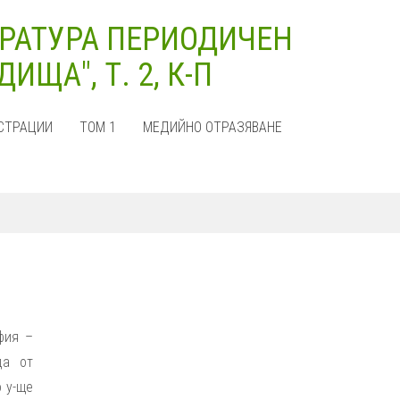
РАТУРА ПЕРИОДИЧЕН
ЩА", Т. 2, К-П
СТРАЦИИ
ТОМ 1
МЕДИЙНО ОТРАЗЯВАНЕ
офия –
да от
о у-ще