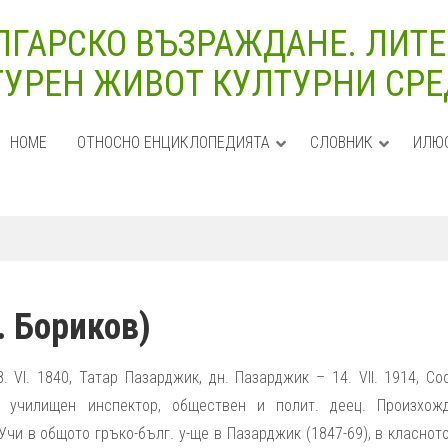
ЛГАРСКО ВЪЗРАЖДАНЕ. ЛИТЕ
УРЕН ЖИВОТ КУЛТУРНИ СРЕДИ
HOME
ОТНОСНО ЕНЦИКЛОПЕДИЯТА
СЛОВНИК
ИЛЮ
. Бориков)
8. VІ. 1840, Татар Пазарджик, дн. Пазарджик – 14. VІІ. 1914, С
к, училищен инспектор, обществен и полит. деец. Произхож
чи в общото гръко-бълг. у-ще в Пазарджик (1847-69), в класнот