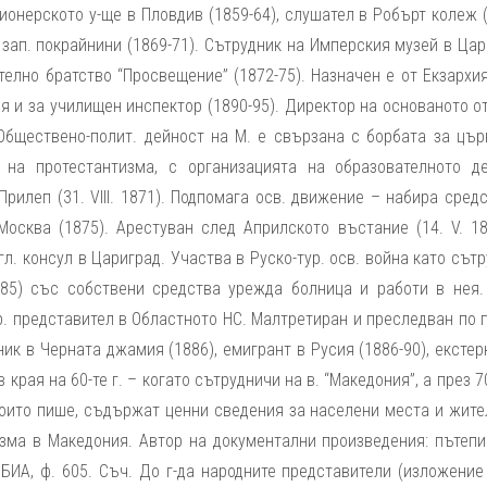
сионерското у-ще в Пловдив (1859-64), слушател в Робърт колеж 
 зап. покрайнини (1869-71). Сътрудник на Имперския музей в Ца
етелно братство “Просвещение” (1872-75). Назначен е от Екзархи
 и за училищен инспектор (1890-95). Директор на основаното о
 Обществено-полит. дейност на М. е свързана с борбата за цър
 на протестантизма, с организацията на образователното д
рилеп (31. VІІІ. 1871). Подпомага осв. движение – набира сред
Москва (1875). Арестуван след Априлското въстание (14. V. 18
л. консул в Цариград. Участва в Руско-тур. осв. война като сът
1885) със собствени средства урежда болница и работи в нея.
ар. представител в Областното НС. Малтретиран и преследван по 
ик в Черната джамия (1886), емигрант в Русия (1886-90), ексте
 края на 60-те г. – когато сътрудничи на в. “Македония”, а през 70
, които пише, съдържат ценни сведения за населени места и жите
зма в Македония. Автор на документални произведения: пътепи
ИА, ф. 605. Съч. До г-да народните представители (изложение 