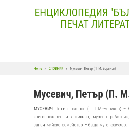
Skip
ЕНЦИКЛОПЕДИЯ "БЪ
to
main
ПЕЧАТ ЛИТЕРАТ
content
Breadcrumb
Home
СЛОВНИК
Мусевич, Петър (П. М. Бориков)
Мусевич, Петър (П. М
МУСЕВИЧ
, Петър Тодоров ( П.Т.М.-Бориков) – 
книгопродавец и антиквар, музеен работни
занаятчийско семейство – баща му е кожухар. У