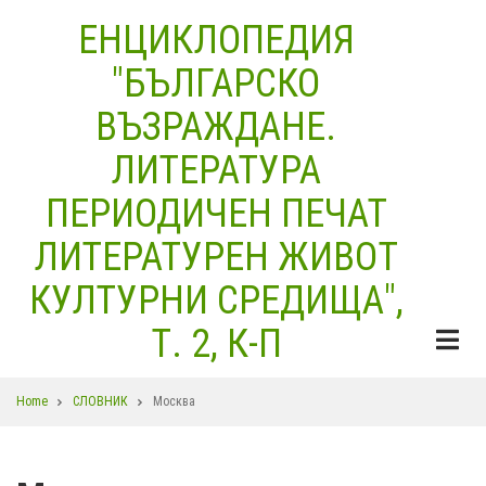
Skip
ЕНЦИКЛОПЕДИЯ
to
"БЪЛГАРСКО
main
content
ВЪЗРАЖДАНЕ.
ЛИТЕРАТУРА
ПЕРИОДИЧЕН ПЕЧАТ
ЛИТЕРАТУРЕН ЖИВОТ
КУЛТУРНИ СРЕДИЩА",
Т. 2, К-П
Breadcrumb
Home
СЛОВНИК
Москва