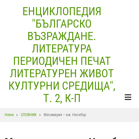
Skip
ЕНЦИКЛОПЕДИЯ
to
"БЪЛГАРСКО
main
content
ВЪЗРАЖДАНЕ.
ЛИТЕРАТУРА
ПЕРИОДИЧЕН ПЕЧАТ
ЛИТЕРАТУРЕН ЖИВОТ
КУЛТУРНИ СРЕДИЩА",
Т. 2, К-П
Breadcrumb
Home
СЛОВНИК
Месемврия – вж. Несебър