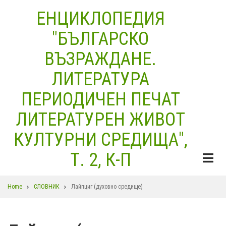
Skip
ЕНЦИКЛОПЕДИЯ
to
"БЪЛГАРСКО
main
content
ВЪЗРАЖДАНЕ.
ЛИТЕРАТУРА
ПЕРИОДИЧЕН ПЕЧАТ
ЛИТЕРАТУРЕН ЖИВОТ
КУЛТУРНИ СРЕДИЩА",
Т. 2, К-П
Breadcrumb
Home
СЛОВНИК
Лайпциг (духовно средище)