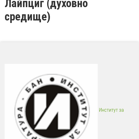
Лайпциг (духовно
средище)
Институт за