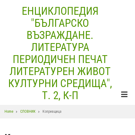
Skip
ЕНЦИКЛОПЕДИЯ
to
"БЪЛГАРСКО
main
content
ВЪЗРАЖДАНЕ.
ЛИТЕРАТУРА
ПЕРИОДИЧЕН ПЕЧАТ
ЛИТЕРАТУРЕН ЖИВОТ
КУЛТУРНИ СРЕДИЩА",
Т. 2, К-П
Breadcrumb
Home
СЛОВНИК
Копривщица