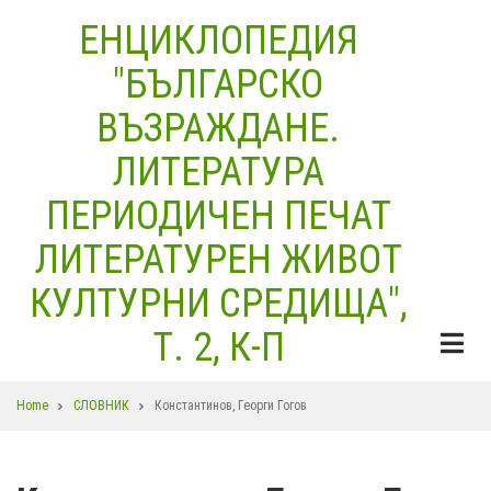
Skip
ЕНЦИКЛОПЕДИЯ
to
"БЪЛГАРСКО
main
content
ВЪЗРАЖДАНЕ.
ЛИТЕРАТУРА
ПЕРИОДИЧЕН ПЕЧАТ
ЛИТЕРАТУРЕН ЖИВОТ
КУЛТУРНИ СРЕДИЩА",
Т. 2, К-П
Breadcrumb
Home
СЛОВНИК
Константинов, Георги Гогов