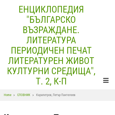
Skip
ЕНЦИКЛОПЕДИЯ
to
"БЪЛГАРСКО
main
content
ВЪЗРАЖДАНЕ.
ЛИТЕРАТУРА
ПЕРИОДИЧЕН ПЕЧАТ
ЛИТЕРАТУРЕН ЖИВОТ
КУЛТУРНИ СРЕДИЩА",
Т. 2, К-П
Breadcrumb
Home
СЛОВНИК
Карапетров, Петър Пантелеев