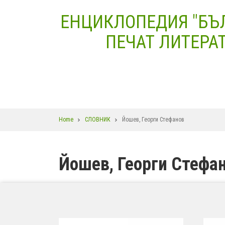
Skip
ЕНЦИКЛОПЕДИЯ "БЪ
to
main
ПЕЧАТ ЛИТЕРАТ
content
Breadcrumb
Home
СЛОВНИК
Йошев, Георги Стефанов
Йошев, Георги Стефа