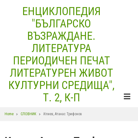
Skip
ЕНЦИКЛОПЕДИЯ
to
"БЪЛГАРСКО
main
content
ВЪЗРАЖДАНЕ.
ЛИТЕРАТУРА
ПЕРИОДИЧЕН ПЕЧАТ
ЛИТЕРАТУРЕН ЖИВОТ
КУЛТУРНИ СРЕДИЩА",
Т. 2, К-П
Breadcrumb
Home
СЛОВНИК
Илиев, Атанас Трифонов