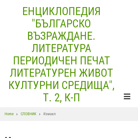
Skip
ЕНЦИКЛОПЕДИЯ
to
"БЪЛГАРСКО
main
content
ВЪЗРАЖДАНЕ.
ЛИТЕРАТУРА
ПЕРИОДИЧЕН ПЕЧАТ
ЛИТЕРАТУРЕН ЖИВОТ
КУЛТУРНИ СРЕДИЩА",
Т. 2, К-П
Breadcrumb
Home
СЛОВНИК
Измаил