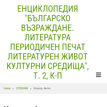
Skip
ЕНЦИКЛОПЕДИЯ
to
"БЪЛГАРСКО
main
content
ВЪЗРАЖДАНЕ.
ЛИТЕРАТУРА
ПЕРИОДИЧЕН ПЕЧАТ
ЛИТЕРАТУРЕН ЖИВОТ
КУЛТУРНИ СРЕДИЩА",
Т. 2, К-П
Breadcrumb
Home
СЛОВНИК
Иванов, Ангел