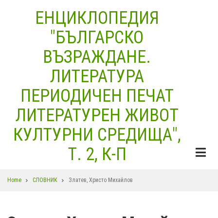
Skip
ЕНЦИКЛОПЕДИЯ
to
"БЪЛГАРСКО
main
content
ВЪЗРАЖДАНЕ.
ЛИТЕРАТУРА
ПЕРИОДИЧЕН ПЕЧАТ
ЛИТЕРАТУРЕН ЖИВОТ
КУЛТУРНИ СРЕДИЩА",
Т. 2, К-П
Breadcrumb
Home
СЛОВНИК
Златев, Христо Михайлов