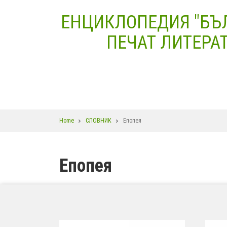
Skip
ЕНЦИКЛОПЕДИЯ "БЪ
to
main
ПЕЧАТ ЛИТЕРАТ
content
Breadcrumb
Home
СЛОВНИК
Епопея
Епопея