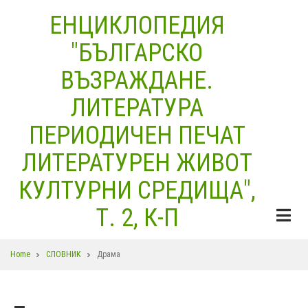
Skip
ЕНЦИКЛОПЕДИЯ
to
"БЪЛГАРСКО
main
content
ВЪЗРАЖДАНЕ.
ЛИТЕРАТУРА
ПЕРИОДИЧЕН ПЕЧАТ
ЛИТЕРАТУРЕН ЖИВОТ
КУЛТУРНИ СРЕДИЩА",
Т. 2, К-П
Breadcrumb
Home
СЛОВНИК
Драма